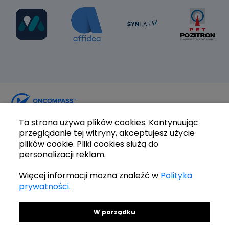
Ta strona używa plików cookies. Kontynuując
Oncompass Gmbh.
przeglądanie tej witryny, akceptujesz użycie
© 2024 Wszelkie prawa zastrzeżone
plików cookie. Pliki cookies służą do
personalizacji reklam.
Prywatność
Więcej informacji można znaleźć w
Polityka
Zadzwoń do nas
prywatności
.
+48 517 668 606
Napisz do nas e-mail
W porządku
info@oncompass.pl