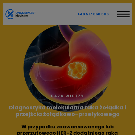
+48 517 668 606
W CZYM MOŻEMY POMÓC?
PROGRAM PRECYZYJNEJ ONKOLOGII
CYFROWE PLANOWANIE TERAPII
DIAGNOSTYKA MOLEKULARNA
DLA PACJENTÓW
O KONSULTACJI
BAZA WIEDZY
BAZA WIEDZY
Diagnostyka molekularna raka żołądka i
przejścia żołądkowo-przełykowego
ONCOMPASS MEDICINE
W przypadku zaawansowanego lub
WPROWADZENIE O NAS
przerzutowego
HER-2 dodatniego
raka