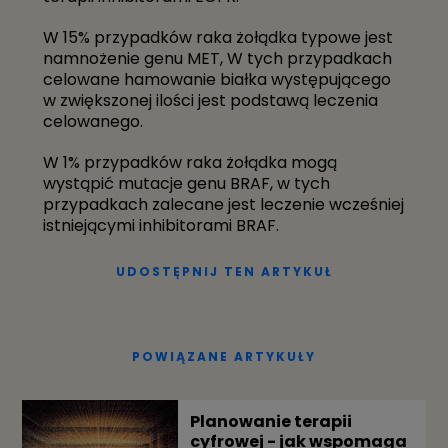
SPOŁECZNOŚCIOWYCH
W 15% przypadków raka żołądka typowe jest
namnożenie genu MET, W tych przypadkach
celowane hamowanie białka występującego
w zwiększonej ilości jest podstawą leczenia
Oncompass Gmbh.
celowanego.
Einsiedlerstrasse 21, 8834 Schindellegi, Switzerland
W 1% przypadków raka żołądka mogą
wystąpić mutacje genu BRAF, w tych
przypadkach zalecane jest leczenie wcześniej
istniejącymi inhibitorami BRAF.
UDOSTĘPNIJ TEN ARTYKUŁ
POWIĄZANE ARTYKUŁY
Planowanie terapii
cyfrowej - jak wspomaga