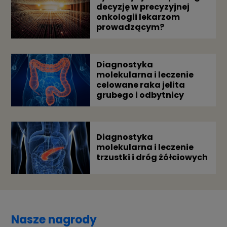
decyzję w precyzyjnej
onkologii lekarzom
prowadzącym?
Diagnostyka
molekularna i leczenie
celowane raka jelita
grubego i odbytnicy
Diagnostyka
molekularna i leczenie
trzustki i dróg żółciowych
Nasze nagrody