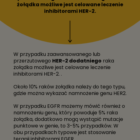
NAGRODY I OSIĄGNIECIA
żołądka możliwe jest celowane leczenie
KONTAKT
inhibitorami HER-2.
DLA LEKARZY
ZOSTAŃ NASZYM PARTNEREM
CO TO JEST AEL?
WIRTUALNY MOLEKULARNY TUMOR BOARD
W przypadku zaawansowanego lub
przerzutowego
HER-2 dodatniego
raka
OPROGRAMOWANIE ONKOLOGICZNE
żołądka możliwe jest celowane leczenie
PRZYKŁADOWE RAPORTY
inhibitorami HER-2. .
SKONTAKTUJ SIĘ Z NAMI
Około 10% raków żołądka należy do tego typu,
gdzie można wykazać namnożenie genu HER2.
W trosce o bezpieczeństwo pacjentów, zapewniamy
również konsultacje onkologiczne online dla pacjentów i
ich bliskich.
W przypadku EGFR możemy mówić również o
namnożeniu genu, który powoduje 5% raka
żołądka, dodatkowo mogą wystąpić mutacje
Zarejestruj się na konsultację
punktowe w genie, to 3-5% przypadków. W
obu przypadkach typowe jest stosowanie
ONCOMPASS W MEDIACH
terapii inhibitorami EGFR.