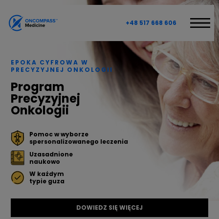
+48 517 668 606
W CZYM MOŻEMY POMÓC?
EPOKA CYFROWA W
PROGRAM PRECYZYJNEJ ONKOLOGII
PRECYZYJNEJ ONKOLOGII
Program
CYFROWE PLANOWANIE TERAPII
Precyzyjnej
DIAGNOSTYKA MOLEKULARNA
Onkologii
DLA PACJENTÓW
Pomoc w wyborze
spersonalizowanego leczenia
O KONSULTACJI
Uzasadnione
naukowo
BAZA WIEDZY
W każdym
typie guza
ONCOMPASS MEDICINE
DOWIEDZ SIĘ WIĘCEJ
WPROWADZENIE O NAS