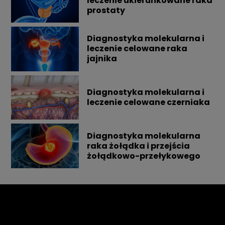
leczenie ukierunkowane raka
celem. Musisz spełnić kilka warunków
SPOŁECZNOŚCIOWYCH
Zapewniamy możliwość konsultacji online i
prostaty
spersonalizowanej opieki onkologicznej. Poproś o
osobiście w celu zaprojektowania i wyboru
termin na osobistą konsultację, aby to ocenić!
programu.
Diagnostyka molekularna i
leczenie celowane raka
jajnika
Oncompass Gmbh.
Einsiedlerstrasse 21, 8834 Schindellegi, Switzerland
Diagnostyka molekularna i
leczenie celowane czerniaka
Diagnostyka molekularna
raka żołądka i przejścia
żołądkowo-przełykowego