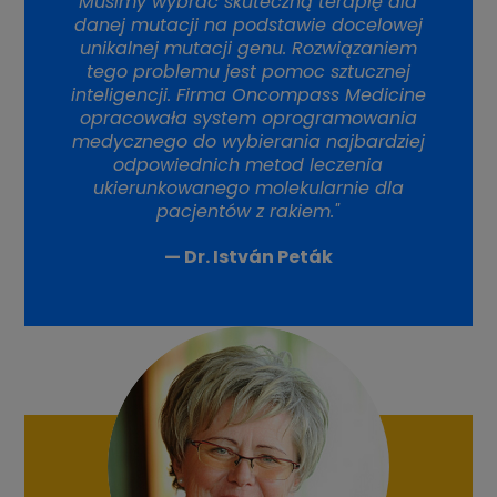
Musimy wybrać skuteczną terapię dla
danej mutacji na podstawie docelowej
unikalnej mutacji genu. Rozwiązaniem
tego problemu jest pomoc sztucznej
inteligencji. Firma Oncompass Medicine
opracowała system oprogramowania
medycznego do wybierania najbardziej
odpowiednich metod leczenia
ukierunkowanego molekularnie dla
pacjentów z rakiem."
— Dr. István Peták