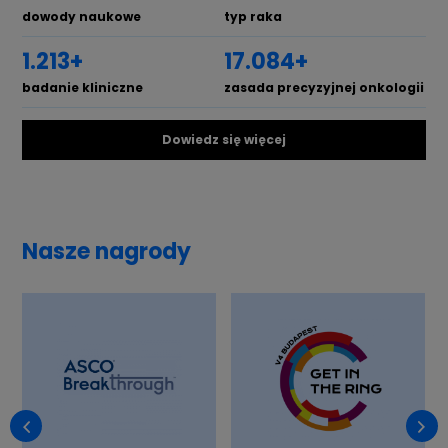
dowody naukowe
typ raka
1.559+
20.759+
badanie kliniczne
zasada precyzyjnej onkologii
Dowiedz się więcej
Nasze nagrody