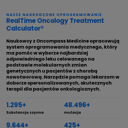
NASZE NAGRODZONE OPROGRAMOWANIE
RealTime Oncology Treatment
Calculator®
Naukowcy z Oncompass Medicine opracowują
system oprogramowania medycznego, który
ma pomóc w wyborze najbardziej
odpowiedniego leku celowanego na
podstawie molekularnych zmian
genetycznych u pacjentów z chorobą
nowotworową. Narzędzie pomaga lekarzom w
doborze spersonalizowanych, skutecznych
terapii dla pacjentów onkologicznych.
1.659+
58.759+
Substancja czynna
mutacja
11.759+
439+